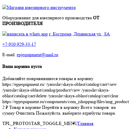
Оборудование для ювелирного производства
ОТ
ПРОИЗВОДИТЕЛЯ
г. Кострома, Дёминская ул., 8А
+7-910-929-33-17
E-mail:
epjequipment@mail.ru
Ваша корзина пуста
Добавляйте понравившиеся товары в корзину.
https://epjequipment.ru/
/yaroslavskaya-oblast/catalog/cart/view
/yaroslavskaya-oblast/catalog/product/view
/yaroslavskaya-
oblast/catalog/cart/delete
/yaroslavskaya-oblast/catalog/cart/clear
https://epjequipment.ru/components/com_jshopping/files/img_product
2
₽
Товар в корзине
Перейти в корзину
Всего товаров:
на
сумму
Очистить
Пожалуйста, выберите атрибуты товара.
TPL_PROTOSTAR_TOGGLE_MENU
Главная