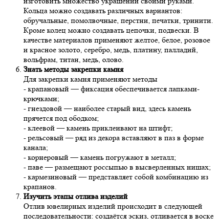
изготовить множество украшений своими руками.
Кольца можно создавать различных вариантов:
обручальные, помолвочные, перстни, печатки, тринити.
Кроме колец можно создавать цепочки, подвески. В
качестве материалов применяют желтое, белое, розовое
и красное золото, серебро, медь, платину, палладий,
вольфрам, титан, медь, олово.
Знать методы закрепки камня
Для закрепки камня применяют методы
- крапановый — фиксация обеспечивается лапками-
крючками;
- гнездовой — наиболее старый вид, здесь камень
прячется под ободком;
- клеевой — камень приклеивают на штифт;
- рельсовый — ряд из декора вставляют в паз в форме
канала;
- корнеровый — камень погружают в металл;
- паве — размещают россыпью в высверленных нишах;
- кармезиновый — представляет собой комбинацию из
крапанов.
Изучить этапы отлива изделий
Отлив ювелирных изделий происходит в следующей
последовательности: создаётся эскиз, отливается в воске