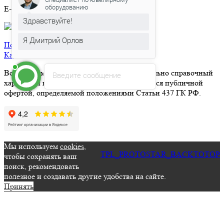
оборудованию
E-mail:
epjequipment@mail.ru
Здравствуйте!
Я Дмитрий Орлов
Политика конфиденциальности
Карта сайта
Вся информация на сайте носит исключительно справочный
Введите сообщение
характер и ни при каких условиях не является публичной
офертой, определяемой положениями Статьи 437 ГК РФ.
Мы используем
cookies
,
TPL_PROTOSTAR_BACKTOTOP
чтобы сохранять ваш
поиск, рекомендовать
полезное и создавать другие удобства на сайте.
Принять