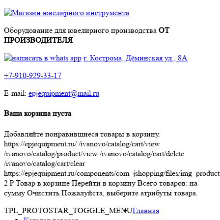
Оборудование для ювелирного производства
ОТ
ПРОИЗВОДИТЕЛЯ
г. Кострома, Дёминская ул., 8А
+7-910-929-33-17
E-mail:
epjequipment@mail.ru
Ваша корзина пуста
Добавляйте понравившиеся товары в корзину.
https://epjequipment.ru/
/ivanovo/catalog/cart/view
/ivanovo/catalog/product/view
/ivanovo/catalog/cart/delete
/ivanovo/catalog/cart/clear
https://epjequipment.ru/components/com_jshopping/files/img_product
2
₽
Товар в корзине
Перейти в корзину
Всего товаров:
на
сумму
Очистить
Пожалуйста, выберите атрибуты товара.
TPL_PROTOSTAR_TOGGLE_MENU
Главная