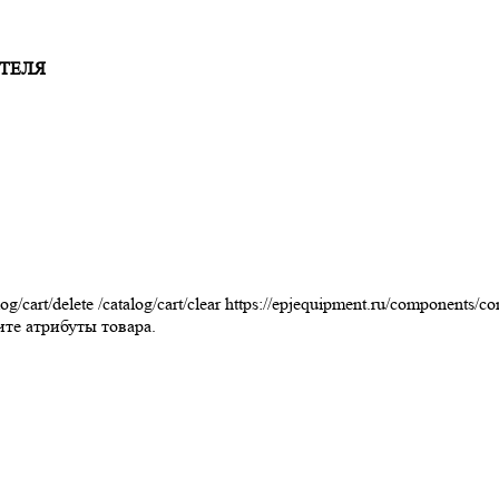
ТЕЛЯ
log/cart/delete
/catalog/cart/clear
https://epjequipment.ru/components/co
те атрибуты товара.