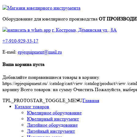
Оборудование для ювелирного производства
ОТ ПРОИЗВОДИ
г. Кострома, Дёминская ул., 8А
+7-910-929-33-17
E-mail:
epjequipment@mail.ru
Ваша корзина пуста
Добавляйте понравившиеся товары в корзину.
https://epjequipment.ru/
/catalog/cart/view
/catalog/product/view
/cata
корзину
Всего товаров:
на сумму
Очистить
Пожалуйста, выбери
TPL_PROTOSTAR_TOGGLE_MENU
Главная
Каталог товаров
Ювелирное оборудование
Ювелирный инструмент
Литейное оборудование
Литейный инструмент