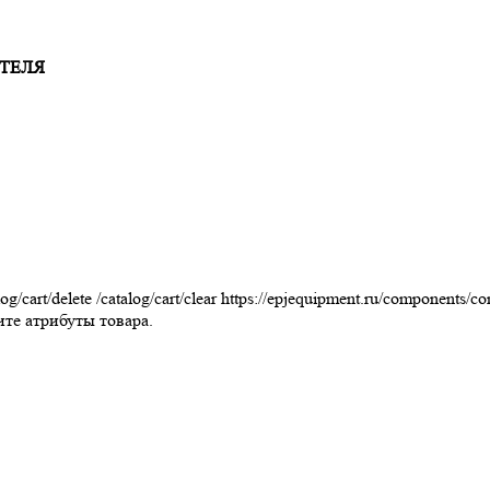
ТЕЛЯ
log/cart/delete
/catalog/cart/clear
https://epjequipment.ru/components/co
те атрибуты товара.