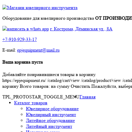
Оборудование для ювелирного производства
ОТ ПРОИЗВОДИ
г. Кострома, Дёминская ул., 8А
+7-910-929-33-17
E-mail:
epjequipment@mail.ru
Ваша корзина пуста
Добавляйте понравившиеся товары в корзину.
https://epjequipment.ru/
/catalog/cart/view
/catalog/product/view
/cata
корзину
Всего товаров:
на сумму
Очистить
Пожалуйста, выбери
TPL_PROTOSTAR_TOGGLE_MENU
Главная
Каталог товаров
Ювелирное оборудование
Ювелирный инструмент
Литейное оборудование
Литейный инструмент