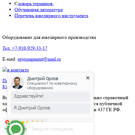
С
ловарь терминов
Обучающая литература
Перечень ювелирного инструмента
Оборудование для ювелирного производства
Тел: +7-910-929-33-17
E-mail:
epjequipment@mail.ru
Дмитрий Орлов
Политика конфиденциальности
Специалист по ювелирному
Карта сайта
оборудованию
Здравствуйте!
Вся информация на сайте носит исключительно справочный
характер и ни при каких условиях не является публичной
Я Дмитрий Орлов
офертой, определяемой положениями Статьи 437 ГК РФ.
Введите сообщение