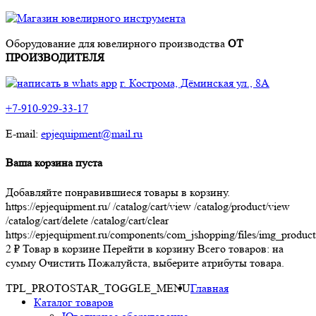
Оборудование для ювелирного производства
ОТ
ПРОИЗВОДИТЕЛЯ
г. Кострома, Дёминская ул., 8А
+7-910-929-33-17
E-mail:
epjequipment@mail.ru
Ваша корзина пуста
Добавляйте понравившиеся товары в корзину.
https://epjequipment.ru/
/catalog/cart/view
/catalog/product/view
/catalog/cart/delete
/catalog/cart/clear
https://epjequipment.ru/components/com_jshopping/files/img_product
2
₽
Товар в корзине
Перейти в корзину
Всего товаров:
на
сумму
Очистить
Пожалуйста, выберите атрибуты товара.
TPL_PROTOSTAR_TOGGLE_MENU
Главная
Каталог товаров