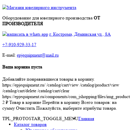
Оборудование для ювелирного производства
ОТ
ПРОИЗВОДИТЕЛЯ
г. Кострома, Дёминская ул., 8А
+7-910-929-33-17
E-mail:
epjequipment@mail.ru
Ваша корзина пуста
Добавляйте понравившиеся товары в корзину.
https://epjequipment.ru/
/catalog/cart/view
/catalog/product/view
/catalog/cart/delete
/catalog/cart/clear
https://epjequipment.ru/components/com_jshopping/files/img_product
2
₽
Товар в корзине
Перейти в корзину
Всего товаров:
на
сумму
Очистить
Пожалуйста, выберите атрибуты товара.
TPL_PROTOSTAR_TOGGLE_MENU
Главная
Каталог товаров