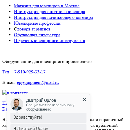
Магазин для ювелиров в Москве
Инструкция для опытного ювелира
Инструкция для начинающего ювелира
Ювелирные профессии
С
ловарь терминов
Обучающая литература
Перечень ювелирного инструмента
Оборудование для ювелирного производства
Тел: +7-910-929-33-17
E-mail:
epjequipment@mail.ru
Дмитрий Орлов
Политика конфиденциальности
Специалист по ювелирному
Карта сайта
оборудованию
Здравствуйте!
Вся информация на сайте носит исключительно справочный
характер и ни при каких условиях не является публичной
Я Дмитрий Орлов