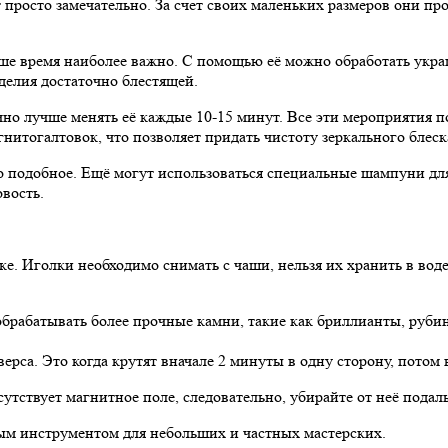
просто замечательно. За счет своих маленьких размеров они пр
ше время наиболее важно. С помощью её можно обработать украше
делия достаточно блестящей.
ечно лучше менять её каждые 10-15 минут. Все эти мероприятия 
гнитогалтовок, что позволяет придать чистоту зеркального блес
о подобное. Ещё могут использоваться специальные шампуни для
вость.
ке. Иголки необходимо снимать с чаши, нельзя их хранить в воде
брабатывать более прочные камни, такие как бриллианты, рубин
а. Это когда крутят вначале 2 минуты в одну сторону, потом 
тствует магнитное поле, следовательно, убирайте от неё подаль
м инструментом для небольших и частных мастерских.