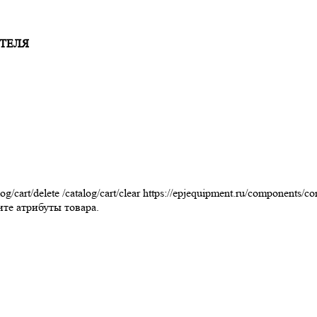
ТЕЛЯ
log/cart/delete
/catalog/cart/clear
https://epjequipment.ru/components/co
те атрибуты товара.