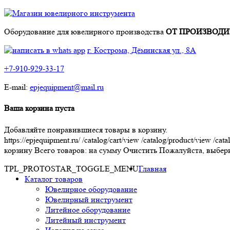
Оборудование для ювелирного производства
ОТ ПРОИЗВОДИ
г. Кострома, Дёминская ул., 8А
+7-910-929-33-17
E-mail:
epjequipment@mail.ru
Ваша корзина пуста
Добавляйте понравившиеся товары в корзину.
https://epjequipment.ru/
/catalog/cart/view
/catalog/product/view
/cata
корзину
Всего товаров:
на сумму
Очистить
Пожалуйста, выбери
TPL_PROTOSTAR_TOGGLE_MENU
Главная
Каталог товаров
Ювелирное оборудование
Ювелирный инструмент
Литейное оборудование
Литейный инструмент