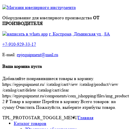
Оборудование для ювелирного производства
ОТ
ПРОИЗВОДИТЕЛЯ
г. Кострома, Дёминская ул., 8А
+7-910-929-33-17
E-mail:
epjequipment@mail.ru
Ваша корзина пуста
Добавляйте понравившиеся товары в корзину.
https://epjequipment.ru/
/catalog/cart/view
/catalog/product/view
/catalog/cart/delete
/catalog/cart/clear
https://epjequipment.ru/components/com_jshopping/files/img_product
2
₽
Товар в корзине
Перейти в корзину
Всего товаров:
на
сумму
Очистить
Пожалуйста, выберите атрибуты товара.
TPL_PROTOSTAR_TOGGLE_MENU
Главная
Каталог товаров