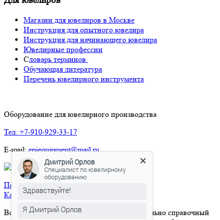
Для ювелиров
Магазин для ювелиров в Москве
Инструкция для опытного ювелира
Инструкция для начинающего ювелира
Ювелирные профессии
С
ловарь терминов
Обучающая литература
Перечень ювелирного инструмента
Оборудование для ювелирного производства
Тел: +7-910-929-33-17
E-mail:
epjequipment@mail.ru
Дмитрий Орлов
Специалист по ювелирному
оборудованию
Политика конфиденциальности
Здравствуйте!
Карта сайта
Я Дмитрий Орлов
Вся информация на сайте носит исключительно справочный