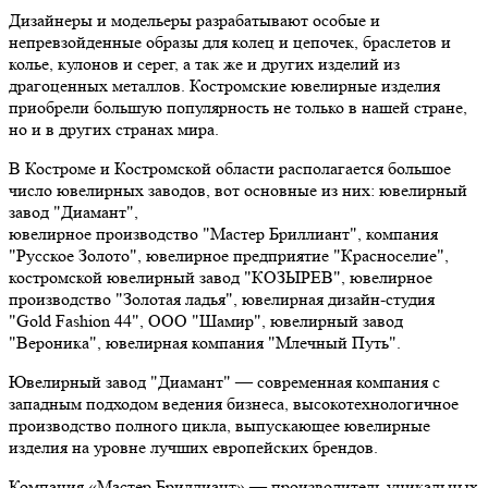
Дизайнеры и модельеры разрабатывают особые и
непревзойденные образы для колец и цепочек, браслетов и
колье, кулонов и серег, а так же и других изделий из
драгоценных металлов. Костромские ювелирные изделия
приобрели большую популярность не только в нашей стране,
но и в других странах мира.
В Костроме и Костромской области располагается большое
число ювелирных заводов, вот основные из них: ювелирный
завод "Диамант",
ювелирное производство "Мастер Бриллиант", компания
"Русское Золото", ювелирное предприятие "Красноселие",
костромской ювелирный завод "КОЗЫРЕВ", ювелирное
производство "Золотая ладья", ювелирная дизайн-студия
"Gold Fashion 44", ООО "Шамир", ювелирный завод
"Вероника", ювелирная компания "Млечный Путь".
Ювелирный завод "Диамант" — современная компания с
западным подходом ведения бизнеса, высокотехнологичное
производство полного цикла, выпускающее ювелирные
изделия на уровне лучших европейских брендов.
Компания «Мастер Бриллиант» — производитель уникальных